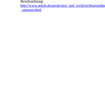
Berufsordnung:
http://www.aeksh.de/aerzte/arzt_und_recht/rechtsgrundl
_satzung.html
.