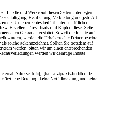
llten Inhalte und Werke auf diesen Seiten unterliegen
rvielfältigung, Bearbeitung, Verbreitung und jede Art
en des Urheberrechtes bedürfen der schriftlichen
bzw. Erstellers. Downloads und Kopien dieser Seite
mmerziellen Gebrauch gestattet. Soweit die Inhalte auf
stellt wurden, werden die Urheberrechte Dritter beachtet.
 als solche gekennzeichnet. Sollten Sie trotzdem auf
erksam werden, bitten wir um einen entsprechenden
chtsverletzungen werden wir derartige Inhalte
ie email Adresse: info[at]hausarztpraxis-boddien.de
ine ärztliche Beratung, keine Notfallmeldung und keine