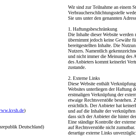
Wir sind zur Teilnahme an einem St
Verbraucherschlichtungsstelle weder
Sie uns unter den genannten Adress
1. Haftungsbeschränkung
Die Inhalte dieser Website werden m
übernimmt jedoch keine Gewähr für d
bereitgestellten Inhalte. Die Nutzu
Nutzers. Namentlich gekennzeichne
und nicht immer die Meinung des A
des Anbieters kommt keinerlei Ver
zustande.
2. Externe Links
Diese Website enthält Verknüpfunge
Websites unterliegen der Haftung de
erstmaligen Verknüpfung der extern
etwaige Rechtsverstöße bestehen. 
ersichtlich. Der Anbieter hat keiner
/www.kvsh.de
)
und auf die Inhalte der verknüpften
dass sich der Anbieter die hinter 
Eine ständige Kontrolle der extern
esrepublik Deutschland)
auf Rechtsverstöße nicht zumutbar
derartige externe Links unverzüglic